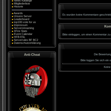
News Kataloge
Mitgliederliste
Historie
Awards
Es wurden keine Kommentare geschrieb
Unsere Server
Leaderboard
top100-vote for us
Impressum
Kom
Serverstreaming
XFire Stats
Event Calendar
Bitte einloggen, um einen Kommentar zu
HFB-ESL
Serverrules BF BC2
Datenschutzerklärung
Anti-Cheat
Die Bewertung 
Bitte loggen Sie sich ein
Keine