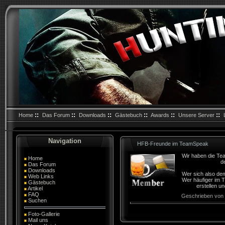
::
::
::
::
::
::
Home
Das Forum
Downloads
Gästebuch
Awards
Unsere Server
Navigation
HFB-Freunde im TeamSpeak
Wir haben die Tea
Home
d
Das Forum
Downloads
Wer sich also dem
Web Links
Wer häufiger im 
Gästebuch
erstellen u
Artikel
FAQ
Geschrieben von
Suchen
Foto-Gallerie
Mail uns