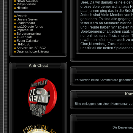
News Kataloge
Beer. Da wir damals keine eige
Mitgliederliste
grosse Spielgemeinschaft aus 
Historie
paar jahren ging das in die Brüc
Jedoch sind Viele Member von 
Awards
geblieben. Es sind alte gegang
Unsere Server
Leaderboard
fester Kern an Membern hier bei
top100-vote for us
und Freude haben.Wir spielen ni
Impressum
Spielgemeinschaft schon sagt,ma
Serverstreaming
nur online,man trifft sich halt i
XFire Stats
erwähnen möchte das auch zu u
Event Calendar
Clan,Nuernberg-Zockers und die 
HFB-ESL
Serverrules BF BC2
uns für all die netten Spieleab
Datenschutzerklärung
Anti-Cheat
Es wurden keine Kommentare geschrieb
Kom
Bitte einloggen, um einen Kommentar zu
Die Bewertung 