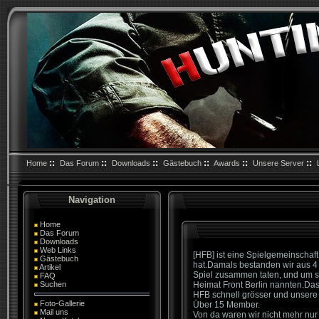
::
::
::
::
::
::
Home
Das Forum
Downloads
Gästebuch
Awards
Unsere Server
Navigation
Home
Das Forum
Downloads
Web Links
[HFB] ist eine Spielgemeinscha
Gästebuch
hat.Damals bestanden wir aus 
Artikel
Spiel zusammen taten, und um s
FAQ
Suchen
Heimat Front Berlin nannten.Da
HFB schnell grösser und unsere
Foto-Gallerie
Über 15 Member.
Mail uns
Von da waren wir nicht mehr nur