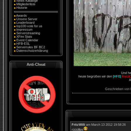
News Kataloge
Mitgliederliste
Historie
Awards
Unsere Server
Leaderboard
top100-vote for us
Impressum
Serverstreaming
XFire Stats
Event Calendar
HFB-ESL
Serverrules BF BC2
Datenschutzerklärung
Anti-Cheat
Und he
heute begrüßen wir den
[HFB]
Riddi
A
Geschrieben von
FritzWilli
am March 13 2012 19:58:26
rüüülllps