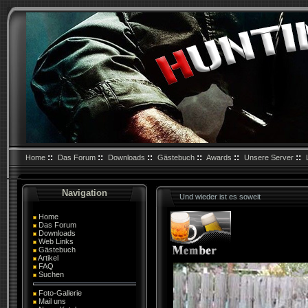
::
::
::
::
::
::
Home
Das Forum
Downloads
Gästebuch
Awards
Unsere Server
Navigation
Und wieder ist es soweit
Home
Das Forum
Downloads
Web Links
Gästebuch
Artikel
FAQ
Suchen
Foto-Gallerie
Mail uns