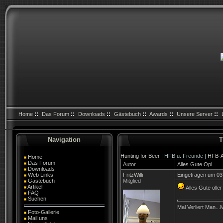
::
::
::
::
::
::
Home
Das Forum
Downloads
Gästebuch
Awards
Unsere Server
Navigation
T
Hunting for Beer
| HFB u. Freunde |
HFB-A
Home
Das Forum
Autor
Alles Gute Opi
Downloads
Web Links
FritzWilli
Eingetragen um 03
Gästebuch
Mitglied
Artikel
Alles Gute olle
FAQ
Suchen
Mal Verliert Man..
Foto-Gallerie
Mail uns