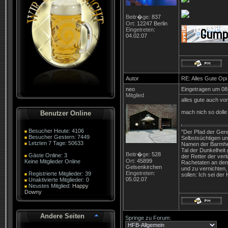
Beitr�ge:
837
Ort:
12247 Berlin
Eingetreten:
04.02.07
Autor
RE: Alles Gute Opi
neo
Eingetragen um 08
Mitglied
alles gute auch von
mach nich so dolle
Benutzer Online
Besucher Heute: 4106
"Der Pfad der Gere
Besucher Gestern: 7449
Selbstsüchtigen un
Letzten 7 Tage: 50633
Namen der Barmher
Tal der Dunkelheit 
Beitr�ge:
528
Gäste Online: 3
der Retter der verl
Ort:
45899
Keine Mitglieder Online
Rachetaten an dene
Gelsenkirchen
und zu vernichten,
Eingetreten:
Registrierte Mitglieder: 39
sollen: Ich sei der
05.02.07
Unaktivierte Mitglieder: 0
Neustes Mitglied:
Happy
Downy
Andere Seiten
Springe zu Forum: