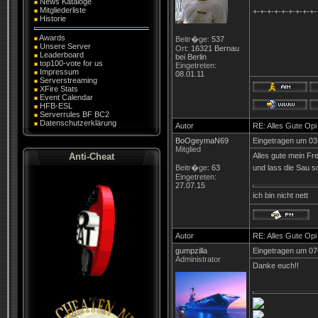
News Kataloge
Mitgliederliste
+-+-+-+-+-+-+-+-+-
Historie
Awards
Beitr�ge:
537
Unsere Server
Ort:
16321 Bernau
Leaderboard
bei Berlin
top100-vote for us
Eingetreten:
Impressum
08.01.11
Serverstreaming
XFire Stats
Event Calendar
HFB-ESL
Serverrules BF BC2
Datenschutzerklärung
Autor
RE: Alles Gute Opi
BoOgeymaN69
Eingetragen um 03
Mitglied
Anti-Cheat
Alles gute mein Fr
Beitr�ge:
63
und lass die Sau s
Eingetreten:
27.07.15
ich bin nicht nett
Autor
RE: Alles Gute Opi
gumpzilla
Eingetragen um 07
Administrator
Danke euch!!