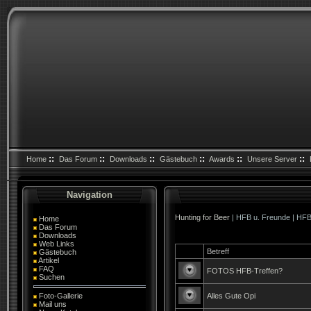
::
::
::
::
::
::
Home
Das Forum
Downloads
Gästebuch
Awards
Unsere Server
Navigation
Hunting for Beer
| HFB u. Freunde | HFB
Home
Das Forum
Downloads
Web Links
Betreff
Gästebuch
Artikel
FAQ
FOTOS HFB-Treffen?
Suchen
Foto-Gallerie
Alles Gute Opi
Mail uns