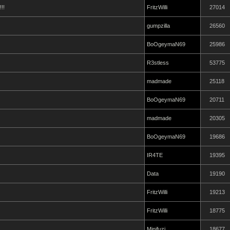
!!
FritzWilli
27014
gumpzilla
26560
BoOgeymaN69
25986
R3stless
53775
madmade
25118
BoOgeymaN69
20711
madmade
20305
BoOgeymaN69
19686
IR4TE
19395
Data
19190
FritzWilli
19213
FritzWilli
18775
Minifuzi
18677