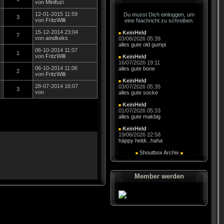
von
Minifuzi
12-01-2015 11:59
Du musst Dich einloggen, um
3
von
FritzWilli
eine Nachricht zu schreiben.
15-12-2014 23:04
KeinHeld
7
von
amdkeks
03/08/2026 05:39
alles gute old gumpi
06-10-2014 11:07
1
von
FritzWilli
KeinHeld
16/07/2026 19:11
06-10-2014 11:06
alles gute bone
2
von
FritzWilli
KeinHeld
28-07-2014 16:07
03/07/2026 05:35
3
von
alles gute socke
KeinHeld
01/07/2026 05:33
alles gute makbig
KeinHeld
19/06/2026 22:58
häppy heldi...haha
Shoutbox Archiv
Member werden