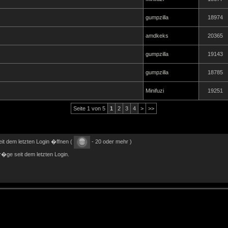
gumpzilla
18974
amdkeks
20365
gumpzilla
19143
gumpzilla
18785
Minifuzi
19251
Seite 1 von 5
1
2
3
4
>
>>
it dem letzten Login �ffnen (
- 20 oder mehr )
�ge seit dem letzten Login.