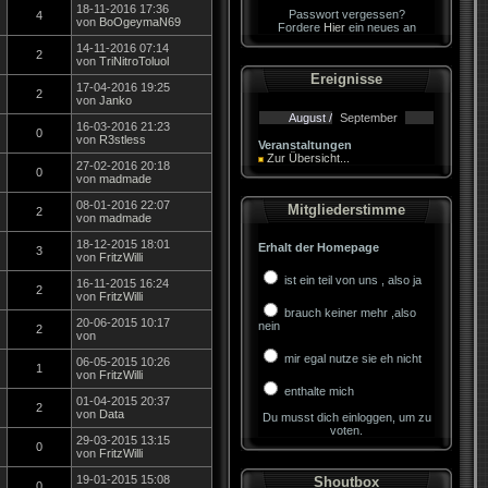
18-11-2016 17:36
Passwort vergessen?
4
von
BoOgeymaN69
Fordere
Hier
ein neues an
14-11-2016 07:14
2
von
TriNitroToluol
Ereignisse
17-04-2016 19:25
2
von
Janko
August /
September
16-03-2016 21:23
0
von
R3stless
Veranstaltungen
Zur Übersicht...
27-02-2016 20:18
0
von
madmade
08-01-2016 22:07
Mitgliederstimme
2
von
madmade
18-12-2015 18:01
Erhalt der Homepage
3
von
FritzWilli
ist ein teil von uns , also ja
16-11-2015 16:24
2
von
FritzWilli
brauch keiner mehr ,also
20-06-2015 10:17
nein
2
von
mir egal nutze sie eh nicht
06-05-2015 10:26
1
von
FritzWilli
enthalte mich
01-04-2015 20:37
2
von
Data
Du musst dich einloggen, um zu
voten.
29-03-2015 13:15
0
von
FritzWilli
19-01-2015 15:08
Shoutbox
0