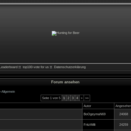
::
::
Leaderboard
top100-vote for us
Datenschutzerklärung
Forum ansehen
-Allgemein
Seite 1 von 5
1
2
3
4
>
>>
Autor
Angesehe
BoOgeymaN69
24068
FritzWilli
24259