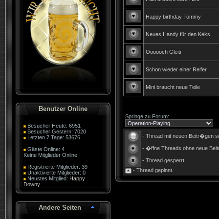
Happy birthday Tommy
Neues Handy für den Keks
Oooooch Gleiti
Schon wieder einer Reifer
Mini braucht neue Teile
Benutzer Online
Springe zu Forum:
Besucher Heute: 6951
Besucher Gestern: 7020
- Thread mit neuen Beitr�gen se
Letzten 7 Tage: 53676
- �ffne Threads ohne neue Beitr
Gäste Online: 4
Keine Mitglieder Online
- Thread gesperrt.
Registrierte Mitglieder: 39
- Thread gepinnt.
Unaktivierte Mitglieder: 0
Neustes Mitglied:
Happy
Downy
Andere Seiten