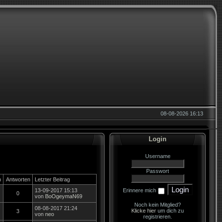
08-08-2026 16:13
Login
Username
Passwort
n
Antworten
Letzter Beitrag
13-09-2017 15:13
Erinnere mich
0
von
BoOgeymaN69
Noch kein Mitglied?
08-08-2017 21:24
Klicke hier
um dich zu
3
von
neo
registrieren.