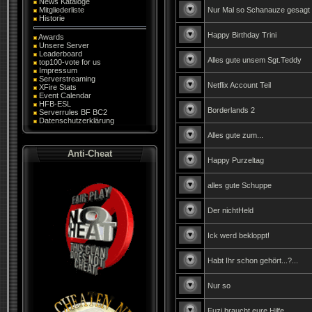
News Kataloge
Mitgliederliste
Nur Mal so Schanauze gesagt !
Historie
Happy Birthday Trini
Awards
Unsere Server
Leaderboard
Alles gute unsem Sgt.Teddy
top100-vote for us
Impressum
Serverstreaming
Netflix Account Teil
XFire Stats
Event Calendar
HFB-ESL
Borderlands 2
Serverrules BF BC2
Datenschutzerklärung
Alles gute zum...
Anti-Cheat
Happy Purzeltag
alles gute Schuppe
Der nichtHeld
Ick werd bekloppt!
Habt Ihr schon gehört...?...
Nur so
Fuzi braucht eure Hilfe