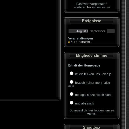
Passwort vergessen?
Fordere
Hier
ein neues an
Ereignisse
August /
September
Veranstaltungen
Zur Übersicht...
Mitgliederstimme
Erhalt der Homepage
ist ein teil von uns , also ja
brauch keiner mehr ,also
nein
mir egal nutze sie eh nicht
enthalte mich
Du musst dich einloggen, um zu
voten.
Shoutbox