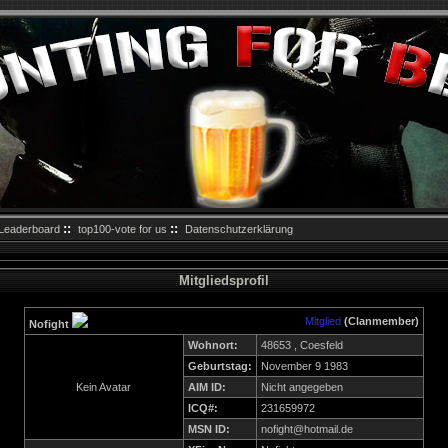
::
::
Leaderboard
top100-vote for us
Datenschutzerklärung
Mitgliedsprofil
Mitglied
(Clanmember)
Nofight
Wohnort:
48653 , Coesfeld
Geburtstag:
November 9 1983
Kein Avatar
AIM ID:
Nicht angegeben
ICQ#:
231659972
MSN ID:
nofight@hotmail.de