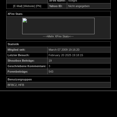
XFire Name:
Nofight
[
E-Mail
] [
Website
] [
PN
]
Yahoo ID:
Nicht angegeben
XFire Stats
--->
Mehr XFire Stats
<---
Statistik
Mitglied seit:
March 07 2009 19:16:20
Letzter Besuch:
February 20 2025 19:18:15
Shoutbox Beiträge:
19
Geschriebene Kommentare:
3
Forenbeiträge:
543
Benutzergruppen
BFBC2
,
HFB