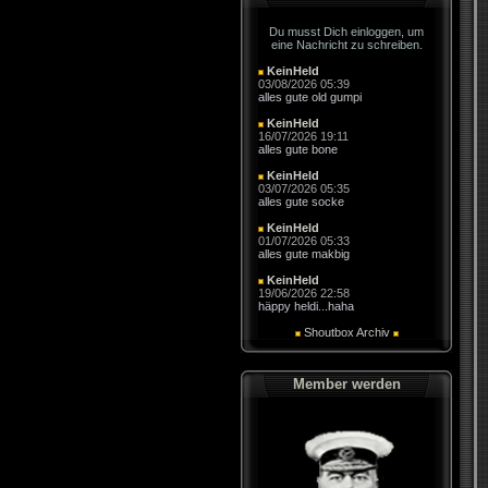
Du musst Dich einloggen, um
eine Nachricht zu schreiben.
KeinHeld
03/08/2026 05:39
alles gute old gumpi
KeinHeld
16/07/2026 19:11
alles gute bone
KeinHeld
03/07/2026 05:35
alles gute socke
KeinHeld
01/07/2026 05:33
alles gute makbig
KeinHeld
19/06/2026 22:58
häppy heldi...haha
Shoutbox Archiv
Member werden