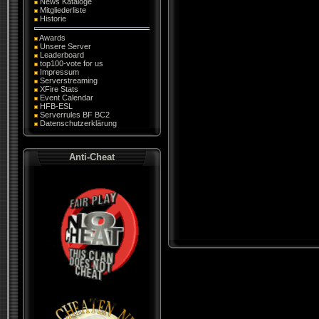
News Kataloge
Mitgliederliste
Historie
Awards
Unsere Server
Leaderboard
top100-vote for us
Impressum
Serverstreaming
XFire Stats
Event Calendar
HFB-ESL
Serverrules BF BC2
Datenschutzerklärung
Anti-Cheat