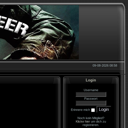
09-08-2026 08:58
Login
Username
Passwort
Erinnere mich
Noch kein Mitglied?
Klicke hier
um dich zu
registrieren.