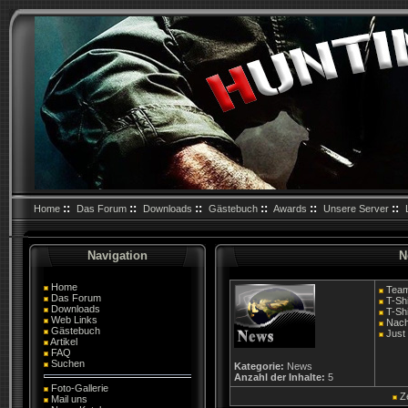
::
::
::
::
::
::
Home
Das Forum
Downloads
Gästebuch
Awards
Unsere Server
Navigation
N
Home
Team
Das Forum
T-Shi
Downloads
T-Sh
Web Links
Nach
Gästebuch
Just
Artikel
FAQ
Suchen
Kategorie:
News
Anzahl der Inhalte:
5
Foto-Gallerie
Z
Mail uns