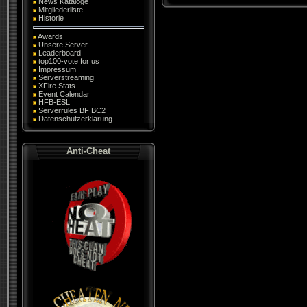
News Kataloge
Mitgliederliste
Historie
Awards
Unsere Server
Leaderboard
top100-vote for us
Impressum
Serverstreaming
XFire Stats
Event Calendar
HFB-ESL
Serverrules BF BC2
Datenschutzerklärung
Anti-Cheat